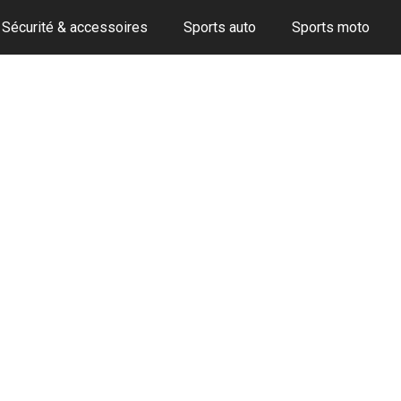
Sécurité & accessoires
Sports auto
Sports moto
a conduite accompagnée