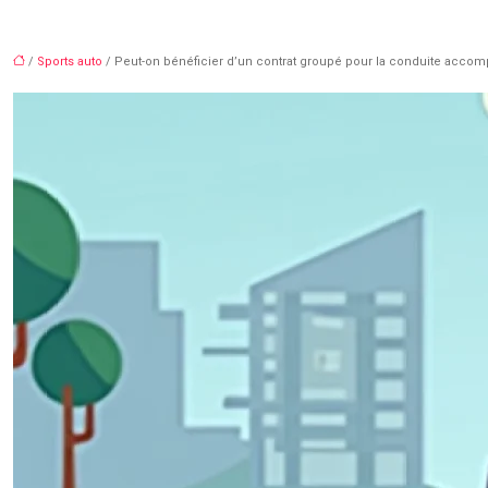
/
Sports auto
/ Peut-on bénéficier d’un contrat groupé pour la conduite acco