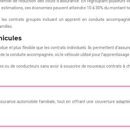
otentiel de réduction des coûts d’assurance. En regroupant plusieurs 
es estimations, ces économies peuvent atteindre 10 à 30% du montant to
 les contrats groupés incluant un apprenti en conduite accompagnée
milles.
hicules
e et plus flexible que les contrats individuels. Ils permettent d’assu
 de la conduite accompagnée, où le véhicule utilisé pour l’apprentissage 
hicules ou de conducteurs sans avoir à souscrire de nouveaux contrats 
ssurance automobile familiale, tout en offrant une couverture adapt